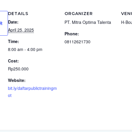
DETAILS
ORGANIZER
VEN
Date:
PT. Mitra Optima Talenta
H-Bou
R
April 25, 2025
Phone:
Time:
08112621730
8:00 am - 4:00 pm
Cost:
Rp250.000
Website:
bit.ly/daftarpublictrainingm
ot