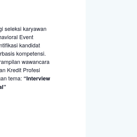
i seleksi karyawan
avioral Event
tifikasi kandidat
rbasis kompetensi.
erampilan wawancara
n Kredit Profesi
gan tema:
“Interview
al”