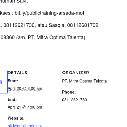
Rumah Sakit
ses : bit.ly/publictraining-arsada-mot
a, 08112621730, atau Sasqia, 08112681732
08360 (a/n. PT. Mitra Optima Talenta)
DETAILS
ORGANIZER
Start:
PT. Mitra Optima Talenta
R
April 20 @ 8:00 am
Phone:
End:
08112621730
April 21 @ 4:00 pm
Website:
bit.ly/publictraining-